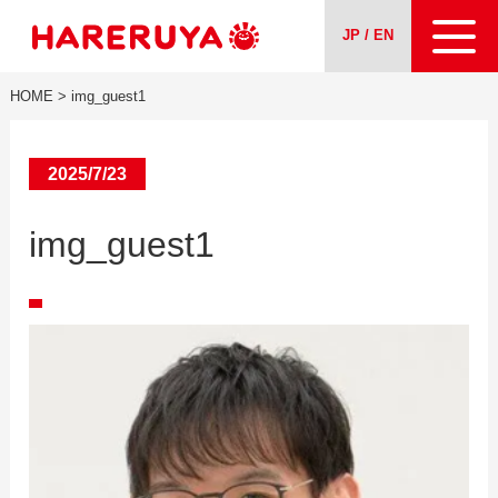
JP / EN
HOME
>
img_guest1
About us
Our Services
2025/7/23
img_guest1