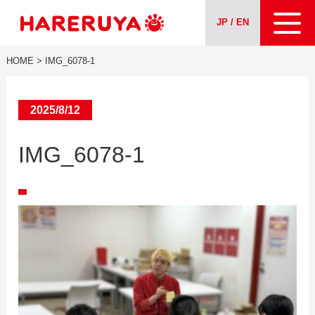
JP / EN
HOME
>
IMG_6078-1
About us
Our Services
2025/8/12
IMG_6078-1