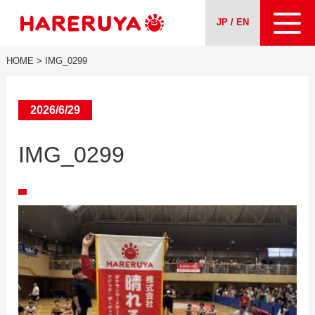
JP / EN
HOME
>
IMG_0299
About us
Our Services
2026/6/29
IMG_0299