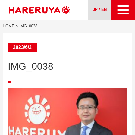
JP / EN
HOME
>
IMG_0038
About us
Our Services
2023/6/2
IMG_0038