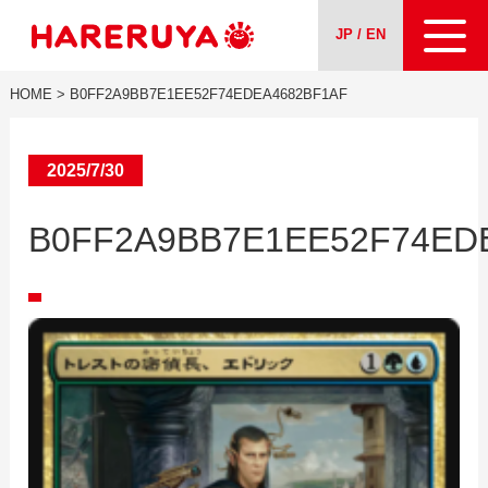
JP / EN
HOME
>
B0FF2A9BB7E1EE52F74EDEA4682BF1AF
About us
Our Services
2025/7/30
B0FF2A9BB7E1EE52F74ED