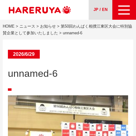
JP / EN
HOME
>
ニュース
>
お知らせ
>
第50回わんぱく相撲江東区大会に特別協
会社案内
賛企業として参加いたしました
>
unnamed-6
事業紹介
2026/6/29
ニュース
unnamed-6
求人情報
お問い合わせ