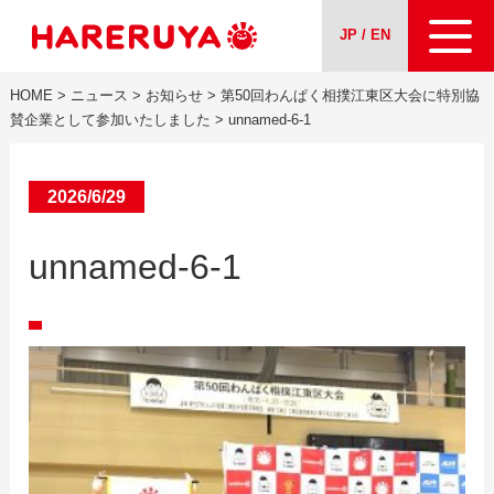
JP / EN
HOME
>
ニュース
>
お知らせ
>
第50回わんぱく相撲江東区大会に特別協
会社案内
賛企業として参加いたしました
>
unnamed-6-1
事業紹介
2026/6/29
ニュース
unnamed-6-1
求人情報
お問い合わせ