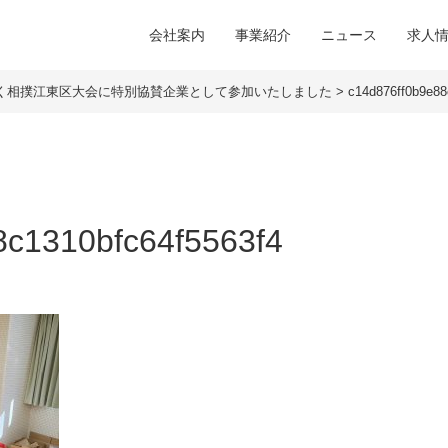
会社案内
事業紹介
ニュース
求人
ぱく相撲江東区大会に特別協賛企業として参加いたしました
>
c14d876ff0b9e88
8c1310bfc64f5563f4