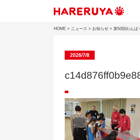
HOME
>
ニュース
>
お知らせ
>
第50回わん
2026/7/8
c14d876ff0b9e8