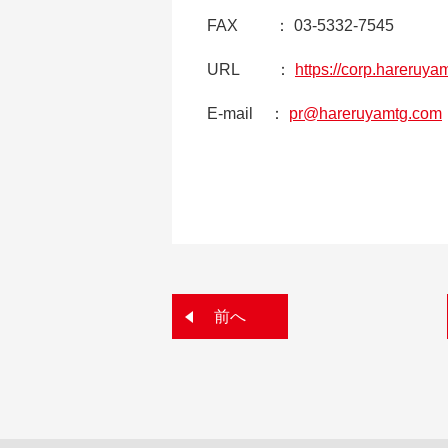
FAX ： 03-5332-7545
URL ：
https://corp.hareruya
E-mail ：
pr@hareruyamtg.com
前へ