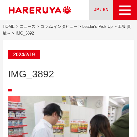
JP / EN
HOME
>
ニュース
>
コラム/インタビュー
>
Leader’s Pick Up ～工藤 貴
会社案内
敏～
>
IMG_3892
事業紹介
2024/2/19
ニュース
IMG_3892
求人情報
お問い合わせ