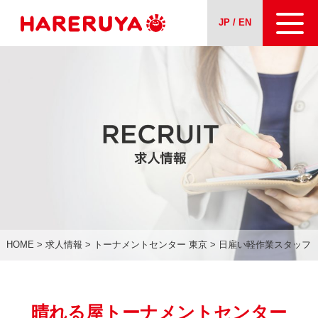
JP / EN
会社案内
事業紹介
ニュース
求人情報
お問い合わせ
HOME
>
求人情報
>
トーナメントセンター 東京
>
日雇い軽作業スタッフ
晴れる屋トーナメントセンター