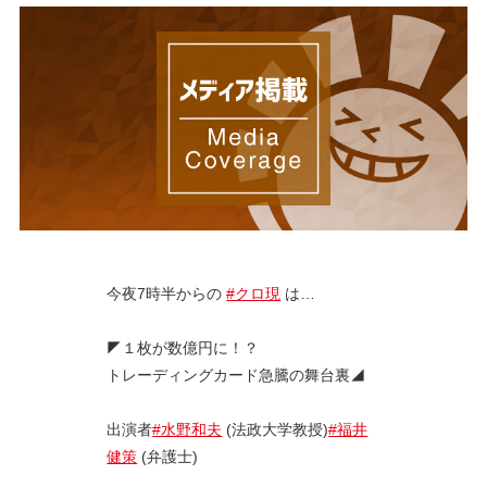
今夜7時半からの
#クロ現
は…
◤１枚が数億円に！？
トレーディングカード急騰の舞台裏◢
出演者
#水野和夫
(法政大学教授)
#福井
健策
(弁護士)