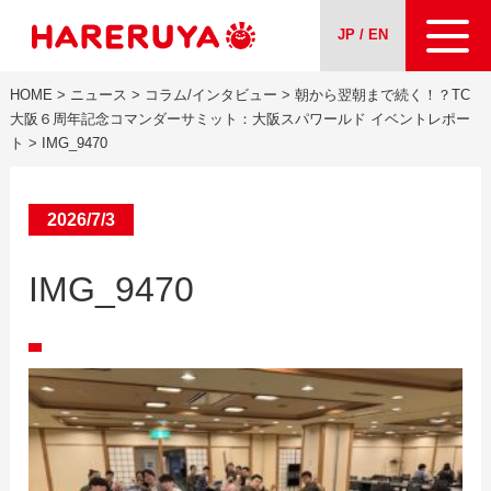
JP / EN
HOME
>
ニュース
>
コラム/インタビュー
>
朝から翌朝まで続く！？TC
会社案内
大阪６周年記念コマンダーサミット：大阪スパワールド イベントレポー
ト
>
IMG_9470
事業紹介
2026/7/3
ニュース
IMG_9470
求人情報
お問い合わせ