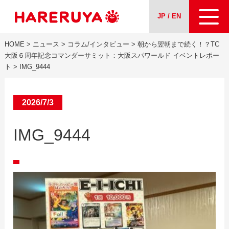
JP / EN
HOME
>
ニュース
>
コラム/インタビュー
>
朝から翌朝まで続く！？TC
会社案内
大阪６周年記念コマンダーサミット：大阪スパワールド イベントレポー
ト
>
IMG_9444
事業紹介
2026/7/3
ニュース
IMG_9444
求人情報
お問い合わせ