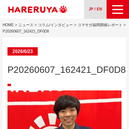
JP / EN
HOME
>
ニュース
>
コラム/インタビュー
>
コマサガ福岡開催レポート
>
会社案内
P20260607_162421_DF0D8
事業紹介
2026/6/23
ニュース
P20260607_162421_DF0D8
求人情報
お問い合わせ