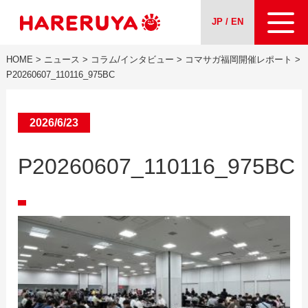
JP / EN
HOME
>
ニュース
>
コラム/インタビュー
>
コマサガ福岡開催レポート
>
会社案内
P20260607_110116_975BC
事業紹介
2026/6/23
ニュース
P20260607_110116_975BC
求人情報
お問い合わせ