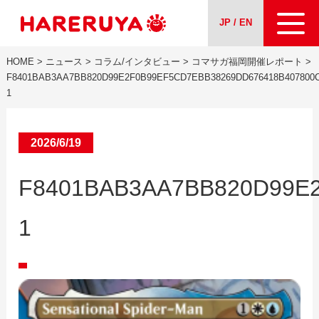
JP / EN
HOME
>
ニュース
>
コラム/インタビュー
>
コマサガ福岡開催レポート
>
会社案内
F8401BAB3AA7BB820D99E2F0B99EF5CD7EBB38269DD676418B407800C
1
事業紹介
2026/6/19
ニュース
F8401BAB3AA7BB820D99E2
求人情報
1
お問い合わせ