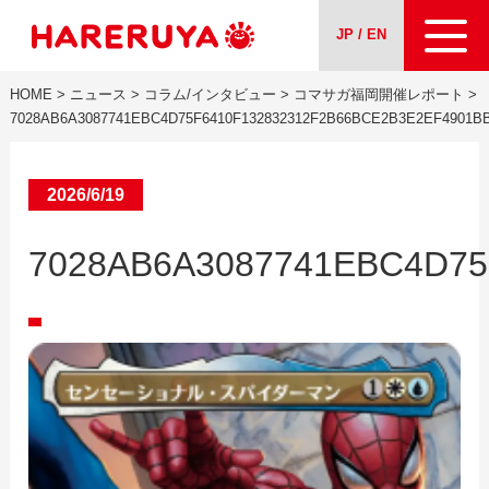
JP / EN
HOME
>
ニュース
>
コラム/インタビュー
>
コマサガ福岡開催レポート
>
会社案内
7028AB6A3087741EBC4D75F6410F132832312F2B66BCE2B3E2EF4901B
事業紹介
2026/6/19
ニュース
7028AB6A3087741EBC4D75
求人情報
お問い合わせ