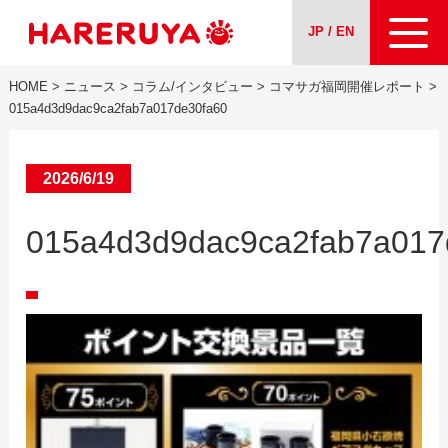
JP / EN
HOME
>
ニュース
>
コラム/インタビュー
>
コマサガ福岡開催レポート
>
会社案内
015a4d3d9dac9ca2fab7a017de30fa60
事業紹介
2026/6/19
ニュース
015a4d3d9dac9ca2fab7a017
求人情報
お問い合わせ