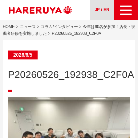
JP / EN
HOME
>
ニュース
>
コラム/インタビュー
>
今年は90名が参加！店長・役
会社案内
職者研修を実施しました
>
P20260526_192938_C2F0A
事業紹介
2026/6/5
ニュース
P20260526_192938_C2F0A
求人情報
お問い合わせ