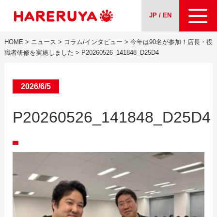
JP / EN
HOME
>
ニュース
>
コラム/インタビュー
>
今年は90名が参加！店長・役
会社案内
職者研修を実施しました
>
P20260526_141848_D25D4
事業紹介
2026/6/5
ニュース
P20260526_141848_D25D4
求人情報
お問い合わせ