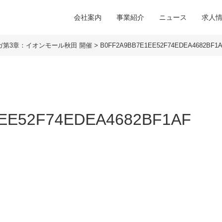
会社案内
事業紹介
ニュース
求人
ガ第3章：イオンモール秋田 開催
>
B0FF2A9BB7E1EE52F74EDEA4682BF1
EE52F74EDEA4682BF1AF